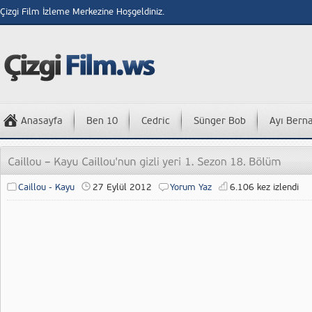
Çizgi Film İzleme Merkezine Hoşgeldiniz.
Anasayfa
Ben 10
Cedric
Sünger Bob
Ayı Bern
Caillou - Kayu
27 Eylül 2012
Yorum Yaz
6.106 kez izlendi