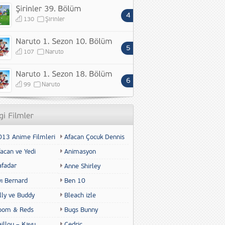
130
Şirinler
107
Naruto
99
Naruto
013 Anime Filmleri
Afacan Çocuk Dennis
acan ve Yedi
Animasyon
afadar
Anne Shirley
yı Bernard
Ben 10
lly ve Buddy
Bleach izle
oom & Reds
Bugs Bunny
illou – Kayu
Cedric