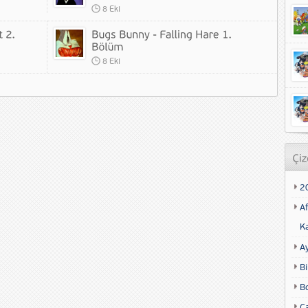
8 Eki
8 Eki
2
Af
K
A
Bi
B
Ca