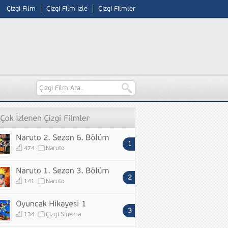
Çizgi Film
Çizgi Film izle
Çizgi Filmler
474
Naruto
141
Naruto
134
Çizgi Sinema