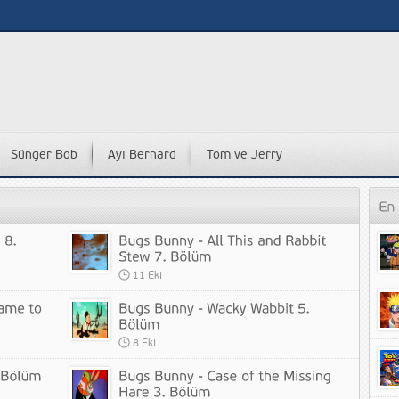
Sünger Bob
Ayı Bernard
Tom ve Jerry
11 Eki
8 Eki