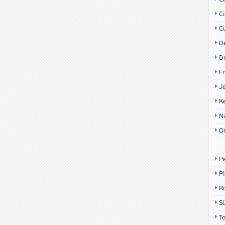
Ci
Cu
D
D
Fr
Je
K
N
O
P
P
R
S
T