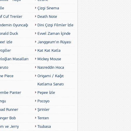
lle
Çizgi Sinema
f Cuf Trenler
Death Note
edemin Oyuncağı
Dini Çizgi Filmler İzle
onald Duck
Evvel Zaman İçinde
ee! izle
Janggeum’ın Rüyası
tgiller
Kat Kat Katla
eloğlan Masalları
Mickey Mouse
aruto
Nasreddin Hoca
ne Piece
Origami / Kağıt
Katlama Sanatı
embe Panter
Pepee İzle
ingu
Pocoyo
oad Runner
Şirinler
ünger Bob
Tenten
om ve Jerry
Tsubasa