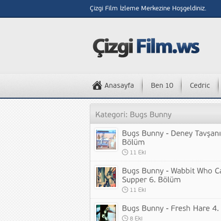
Çizgi Film İzleme Merkezine Hoşgeldiniz.
Anasayfa
Ben 10
Cedric
11 Eki
11 Eki
8 Eki