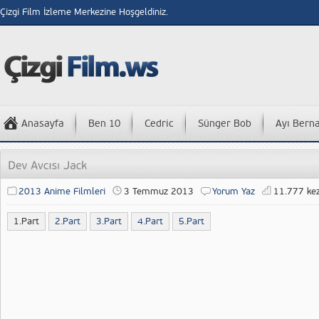
Çizgi Film İzleme Merkezine Hoşgeldiniz.
Anasayfa
Ben 10
Cedric
Sünger Bob
Ayı Bern
2013 Anime Filmleri
3 Temmuz 2013
Yorum Yaz
11.777 kez
1.Part
2.Part
3.Part
4.Part
5.Part