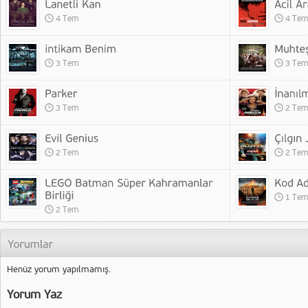
4 Tem
4 Te
3 Tem
3 Te
3 Tem
2 Te
2 Tem
2 Te
1 Te
2 Tem
Henüz yorum yapılmamış.
Yorum Yaz