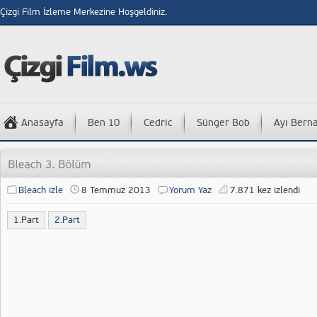
Çizgi Film İzleme Merkezine Hoşgeldiniz.
Anasayfa
Ben 10
Cedric
Sünger Bob
Ayı Bern
Bleach izle
8 Temmuz 2013
Yorum Yaz
7.871 kez izlendi
1.Part
2.Part