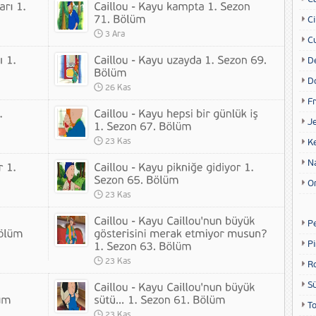
Ci
3 Ara
Cu
D
D
26 Kas
Fr
Je
23 Kas
K
N
O
23 Kas
P
P
23 Kas
R
S
T
23 Kas