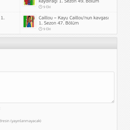
9 Eki
9 Eki
z
dresin (yayınlanmayacak)