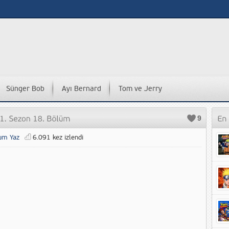
Sünger Bob
Ayı Bernard
Tom ve Jerry
9
um Yaz
6.091 kez izlendi