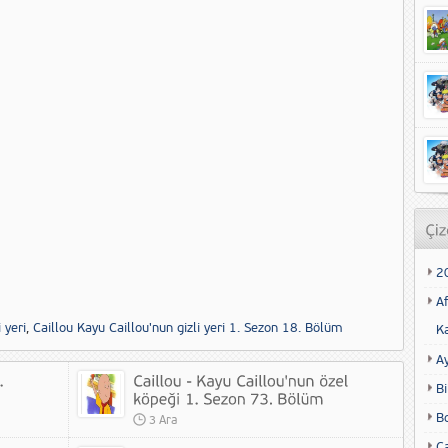
2
Af
 yeri
,
Caillou Kayu Caillou'nun gizli yeri 1. Sezon 18. Bölüm
K
A
Bi
B
3 Ara
Ca