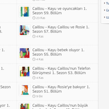
T
Ü
U
23 Kas
4 Kas
4 Kas
4 Kas
9 Eki