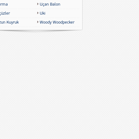
urma
Uçan Balon
çüzler
Uki
zun Kuyruk
Woody Woodpecker