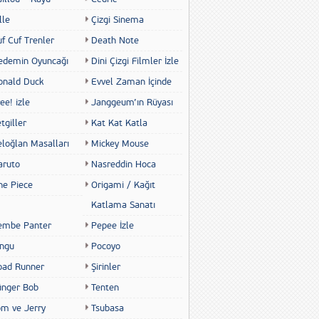
lle
Çizgi Sinema
f Cuf Trenler
Death Note
edemin Oyuncağı
Dini Çizgi Filmler İzle
onald Duck
Evvel Zaman İçinde
ee! izle
Janggeum’ın Rüyası
tgiller
Kat Kat Katla
eloğlan Masalları
Mickey Mouse
aruto
Nasreddin Hoca
ne Piece
Origami / Kağıt
Katlama Sanatı
embe Panter
Pepee İzle
ingu
Pocoyo
oad Runner
Şirinler
ünger Bob
Tenten
om ve Jerry
Tsubasa