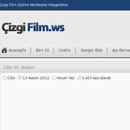
Çizgi Film İzleme Merkezine Hoşgeldiniz.
Anasayfa
Ben 10
Cedric
Sünger Bob
Ayı Bern
Cille
13 Kasım 2012
Yorum Yaz
3.453 kez izlendi