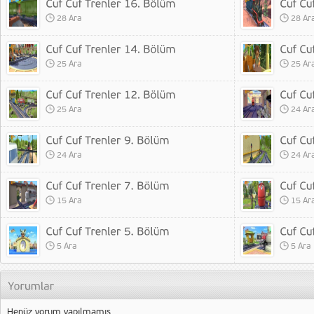
28 Ara
28 Ar
25 Ara
25 Ar
25 Ara
24 Ar
24 Ara
24 Ar
15 Ara
15 Ar
5 Ara
5 Ara
Henüz yorum yapılmamış.