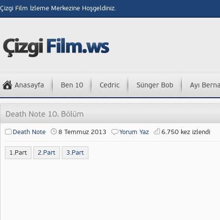
Çizgi Film İzleme Merkezine Hoşgeldiniz.
Anasayfa
Ben 10
Cedric
Sünger Bob
Ayı Bern
Death Note
8 Temmuz 2013
Yorum Yaz
6.750 kez izlendi
1.Part
2.Part
3.Part