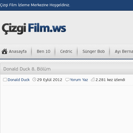
Çizgi Film İzleme Merkezine Hoşgeldiniz.
Anasayfa
Ben 10
Cedric
Sünger Bob
Ayı Bern
Donald Duck
29 Eylül 2012
Yorum Yaz
2.281 kez izlendi