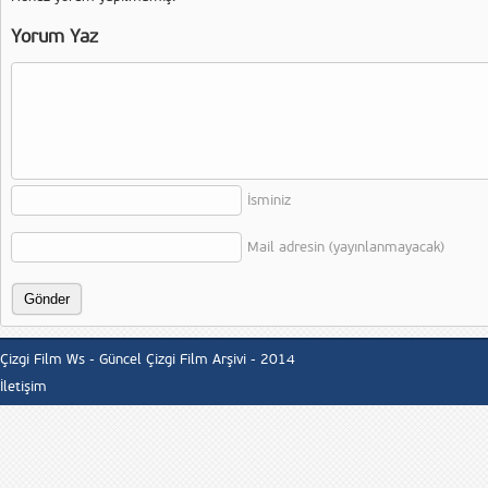
Yorum Yaz
İsminiz
Mail adresin (yayınlanmayacak)
Çizgi Film Ws - Güncel Çizgi Film Arşivi - 2014
İletişim