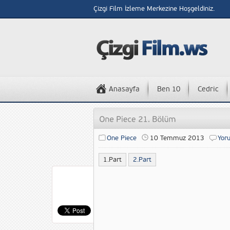
Çizgi Film İzleme Merkezine Hoşgeldiniz.
Anasayfa
Ben 10
Cedric
One Piece
10 Temmuz 2013
Yor
1.Part
2.Part