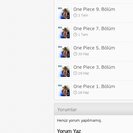
3 Tem
1 Tem
30 Haz
29 Haz
28 Haz
Henüz yorum yapılmamış.
Yorum Yaz