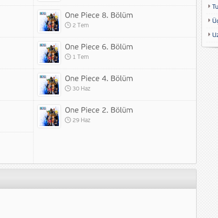
T
Ü
2 Tem
U
1 Tem
30 Haz
29 Haz