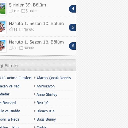
103
Şirinler
91
Naruto
80
Naruto
013 Anime Filmleri
Afacan Çocuk Dennis
acan ve Yedi
Animasyon
afadar
Anne Shirley
yı Bernard
Ben 10
lly ve Buddy
Bleach izle
oom & Reds
Bugs Bunny
illou – Kayu
Cedric