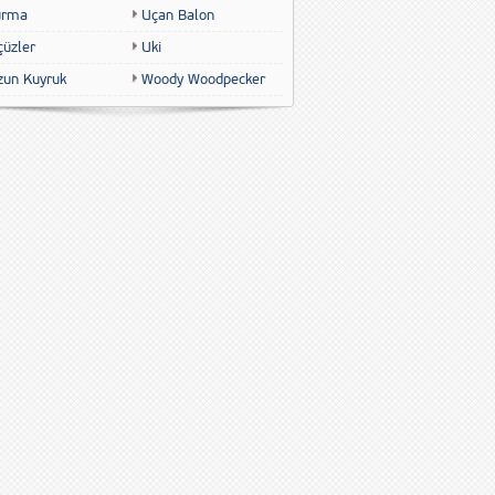
urma
Uçan Balon
çüzler
Uki
zun Kuyruk
Woody Woodpecker