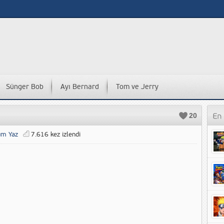
Sünger Bob
Ayı Bernard
Tom ve Jerry
20
um Yaz
7.616 kez izlendi