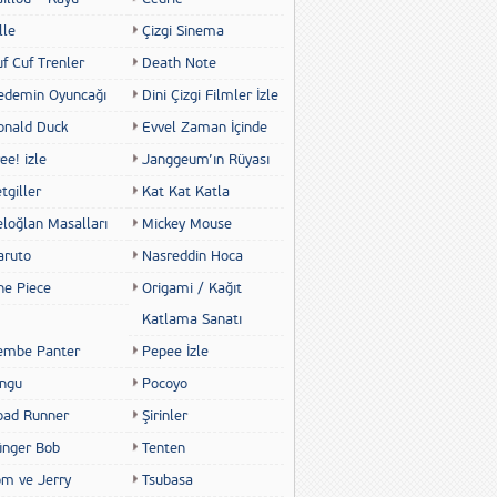
lle
Çizgi Sinema
f Cuf Trenler
Death Note
edemin Oyuncağı
Dini Çizgi Filmler İzle
onald Duck
Evvel Zaman İçinde
ee! izle
Janggeum’ın Rüyası
tgiller
Kat Kat Katla
eloğlan Masalları
Mickey Mouse
aruto
Nasreddin Hoca
ne Piece
Origami / Kağıt
Katlama Sanatı
embe Panter
Pepee İzle
ingu
Pocoyo
oad Runner
Şirinler
ünger Bob
Tenten
om ve Jerry
Tsubasa