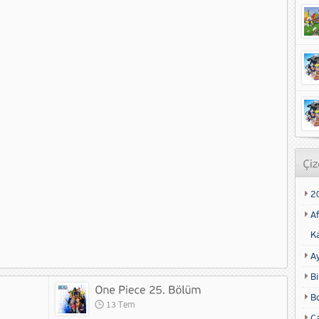
2
Af
K
A
Bi
B
13 Tem
Ca