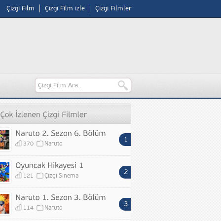
Çizgi Film
Çizgi Film izle
Çizgi Filmler
370
Naruto
121
Çizgi Sinema
114
Naruto