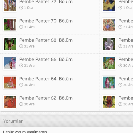
1 Oca
1 Oca
31 Ara
31 Ar
31 Ara
31 Ar
31 Ara
30 Ar
30 Ara
30 Ar
30 Ara
30 Ar
Henüz yorum yapılmamış.