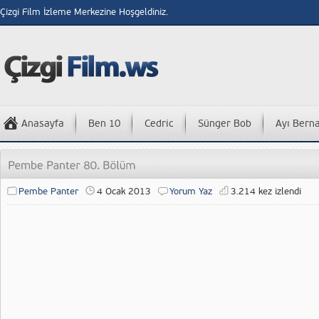
Çizgi Film İzleme Merkezine Hoşgeldiniz.
Anasayfa
Ben 10
Cedric
Sünger Bob
Ayı Bern
Pembe Panter
4 Ocak 2013
Yorum Yaz
3.214 kez izlendi