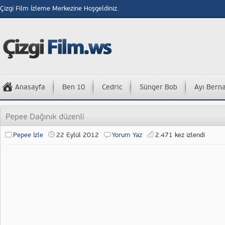
Çizgi Film İzleme Merkezine Hoşgeldiniz.
Anasayfa
Ben 10
Cedric
Sünger Bob
Ayı Bern
Pepee İzle
22 Eylül 2012
Yorum Yaz
2.471 kez izlendi