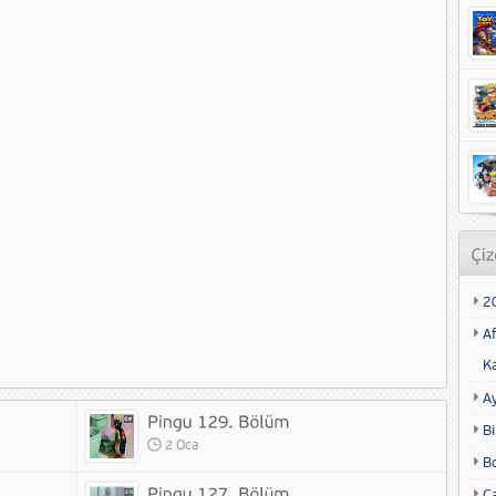
2
Af
K
A
Bi
2 Oca
B
Ca