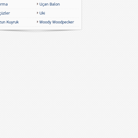
urma
Uçan Balon
çüzler
Uki
zun Kuyruk
Woody Woodpecker