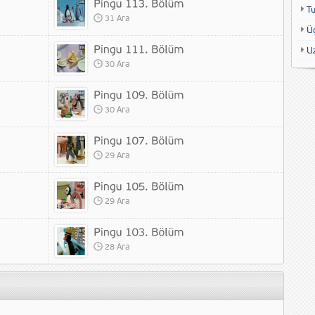
T
31 Ara
Ü
U
30 Ara
30 Ara
29 Ara
29 Ara
28 Ara