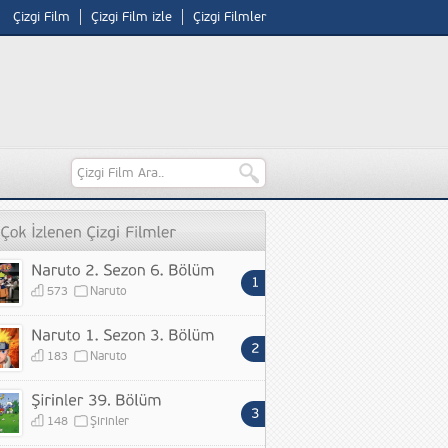
Çizgi Film
Çizgi Film izle
Çizgi Filmler
573
Naruto
183
Naruto
148
Şirinler