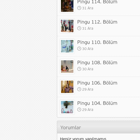
31 Ara
31 Ara
30 Ara
30 Ara
29 Ara
29 Ara
Henüz yorum yapılmamış.