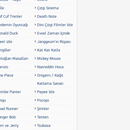
lle
Çizgi Sinema
f Cuf Trenler
Death Note
edemin Oyuncağı
Dini Çizgi Filmler İzle
onald Duck
Evvel Zaman İçinde
ee! izle
Janggeum’ın Rüyası
tgiller
Kat Kat Katla
eloğlan Masalları
Mickey Mouse
aruto
Nasreddin Hoca
ne Piece
Origami / Kağıt
Katlama Sanatı
embe Panter
Pepee İzle
ingu
Pocoyo
oad Runner
Şirinler
ünger Bob
Tenten
om ve Jerry
Tsubasa