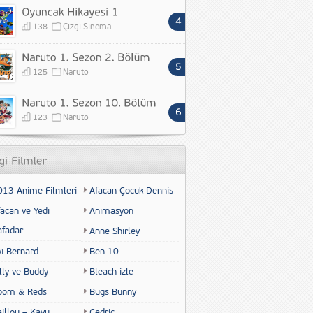
138
Çizgi Sinema
125
Naruto
123
Naruto
013 Anime Filmleri
Afacan Çocuk Dennis
acan ve Yedi
Animasyon
afadar
Anne Shirley
yı Bernard
Ben 10
lly ve Buddy
Bleach izle
oom & Reds
Bugs Bunny
illou – Kayu
Cedric