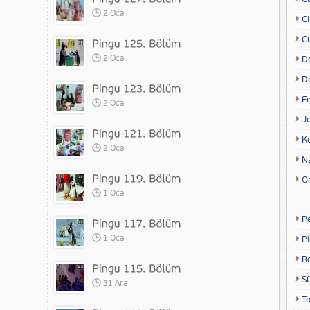
2 Oca
Ci
Cu
2 Oca
D
D
Fr
2 Oca
Je
K
2 Oca
N
O
1 Oca
P
1 Oca
P
R
S
31 Ara
T