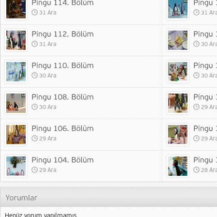
31 Ara
31 Ar
31 Ara
30 Ar
30 Ara
30 Ar
30 Ara
29 Ar
29 Ara
29 Ar
29 Ara
28 Ar
Henüz yorum yapılmamış.