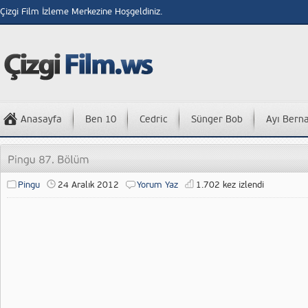
Çizgi Film İzleme Merkezine Hoşgeldiniz.
Anasayfa
Ben 10
Cedric
Sünger Bob
Ayı Bern
Pingu
24 Aralık 2012
Yorum Yaz
1.702 kez izlendi