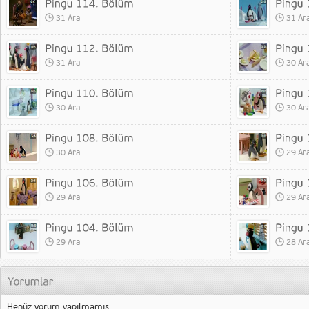
31 Ara
31 Ar
31 Ara
30 Ar
30 Ara
30 Ar
30 Ara
29 Ar
29 Ara
29 Ar
29 Ara
28 Ar
Henüz yorum yapılmamış.