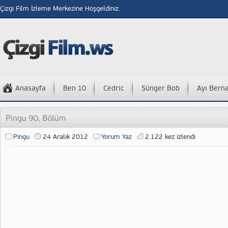
Çizgi Film İzleme Merkezine Hoşgeldiniz.
Anasayfa
Ben 10
Cedric
Sünger Bob
Ayı Bern
Pingu
24 Aralık 2012
Yorum Yaz
2.122 kez izlendi