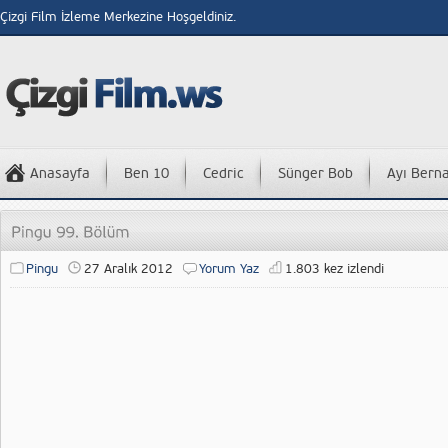
Çizgi Film İzleme Merkezine Hoşgeldiniz.
Anasayfa
Ben 10
Cedric
Sünger Bob
Ayı Bern
Pingu
27 Aralık 2012
Yorum Yaz
1.803 kez izlendi