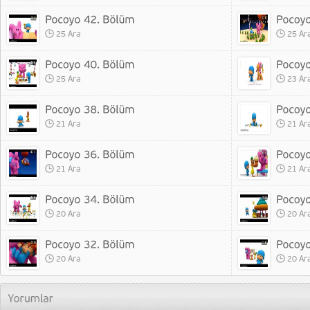
25 Ara
25 Ar
25 Ara
23 Ar
21 Ara
21 Ar
21 Ara
21 Ar
20 Ara
20 Ar
20 Ara
20 Ar