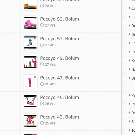
28 Ara
Ci
Cu
27 Ara
D
D
Fr
27 Ara
Je
K
27 Ara
N
O
26 Ara
P
26 Ara
P
R
S
25 Ara
T