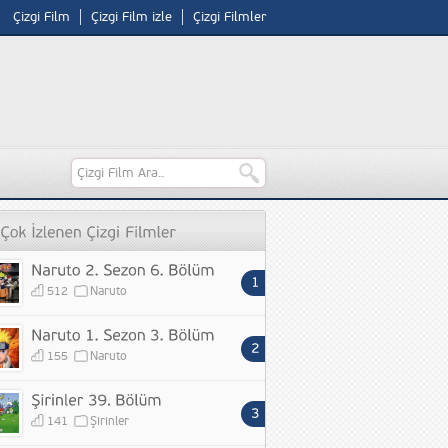
Çizgi Film
Çizgi Film izle
Çizgi Filmler
512
Naruto
155
Naruto
141
Şirinler