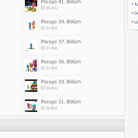
T
25 Ara
Ü
U
23 Ara
21 Ara
21 Ara
20 Ara
20 Ara