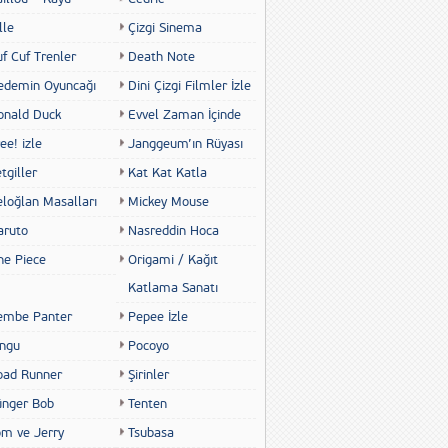
lle
Çizgi Sinema
f Cuf Trenler
Death Note
edemin Oyuncağı
Dini Çizgi Filmler İzle
onald Duck
Evvel Zaman İçinde
ee! izle
Janggeum’ın Rüyası
tgiller
Kat Kat Katla
eloğlan Masalları
Mickey Mouse
aruto
Nasreddin Hoca
ne Piece
Origami / Kağıt
Katlama Sanatı
embe Panter
Pepee İzle
ingu
Pocoyo
oad Runner
Şirinler
ünger Bob
Tenten
om ve Jerry
Tsubasa