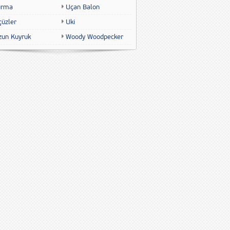
urma
Uçan Balon
çüzler
Uki
zun Kuyruk
Woody Woodpecker