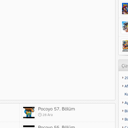
2
Af
K
A
Bi
28 Ara
B
Ca