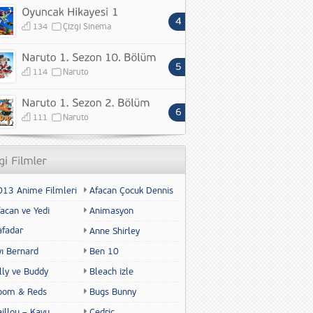
134
Çizgi Sinema
114
Naruto
111
Naruto
013 Anime Filmleri
Afacan Çocuk Dennis
acan ve Yedi
Animasyon
afadar
Anne Shirley
yı Bernard
Ben 10
lly ve Buddy
Bleach izle
oom & Reds
Bugs Bunny
illou – Kayu
Cedric