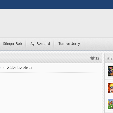
Sünger Bob
Ayı Bernard
Tom ve Jerry
12
z
2.354 kez izlendi