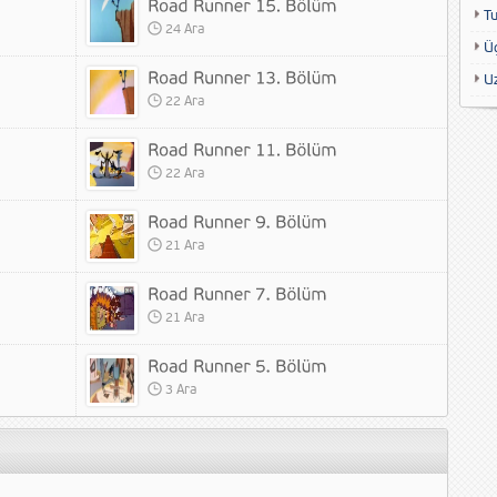
T
24 Ara
Ü
U
22 Ara
22 Ara
21 Ara
21 Ara
3 Ara