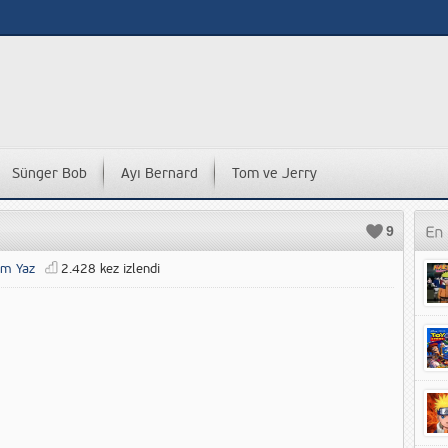
Sünger Bob
Ayı Bernard
Tom ve Jerry
9
um Yaz
2.428 kez izlendi