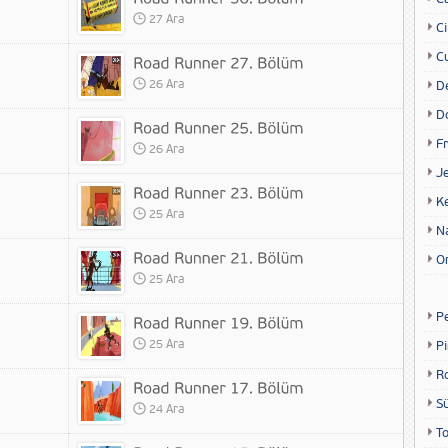
27 Ara
Ci
Cu
26 Ara
D
D
Fr
26 Ara
Je
K
25 Ara
N
O
25 Ara
P
25 Ara
P
R
S
24 Ara
T