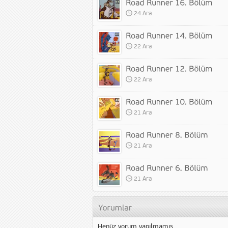
24 Ara
22 Ara
22 Ara
21 Ara
21 Ara
21 Ara
Henüz yorum yapılmamış.