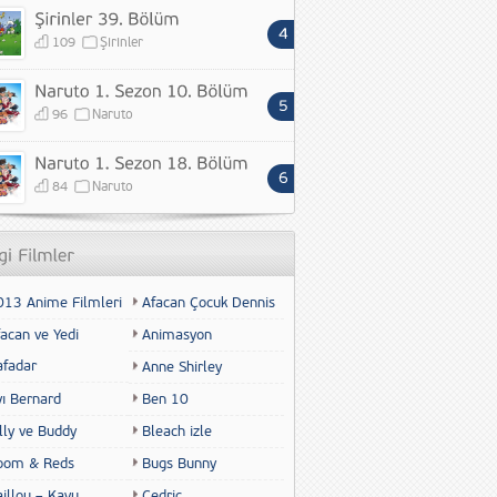
109
Şirinler
96
Naruto
84
Naruto
013 Anime Filmleri
Afacan Çocuk Dennis
acan ve Yedi
Animasyon
afadar
Anne Shirley
yı Bernard
Ben 10
lly ve Buddy
Bleach izle
oom & Reds
Bugs Bunny
illou – Kayu
Cedric