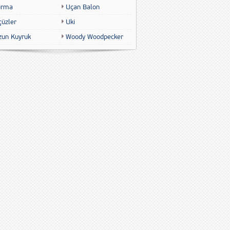
urma
Uçan Balon
çüzler
Uki
zun Kuyruk
Woody Woodpecker