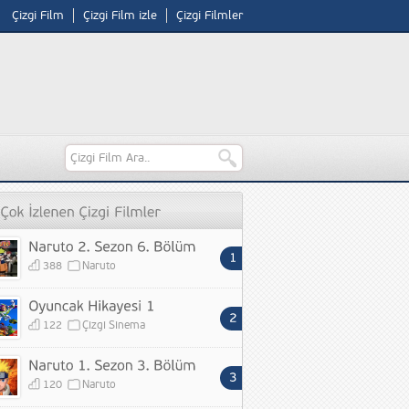
Çizgi Film
Çizgi Film izle
Çizgi Filmler
388
Naruto
122
Çizgi Sinema
120
Naruto