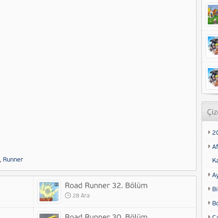
2
Af
,
Runner
K
A
Bi
28 Ara
B
Ca