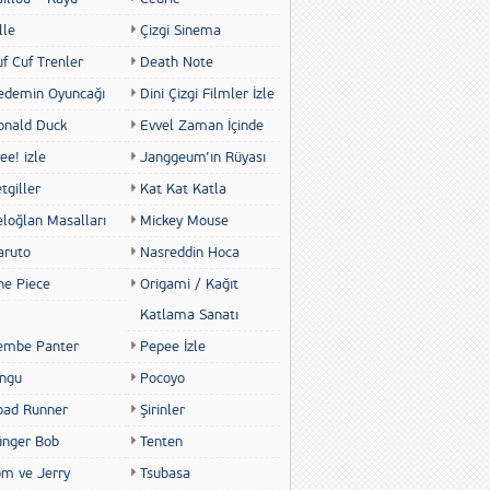
lle
Çizgi Sinema
f Cuf Trenler
Death Note
edemin Oyuncağı
Dini Çizgi Filmler İzle
onald Duck
Evvel Zaman İçinde
ee! izle
Janggeum’ın Rüyası
tgiller
Kat Kat Katla
eloğlan Masalları
Mickey Mouse
aruto
Nasreddin Hoca
ne Piece
Origami / Kağıt
Katlama Sanatı
embe Panter
Pepee İzle
ingu
Pocoyo
oad Runner
Şirinler
ünger Bob
Tenten
om ve Jerry
Tsubasa