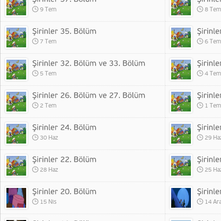
9 Tem
8 Te
7 Tem
6 Te
5 Tem
4 Te
2 Tem
1 Te
30 Haz
29 Ha
28 Haz
25 Ha
15 Nis
14 Ar