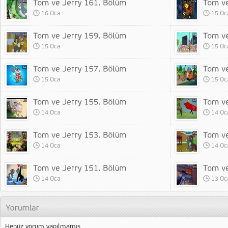
16 Oca
15 Oc
15 Oca
15 Oc
15 Oca
15 Oc
14 Oca
14 Oc
14 Oca
14 Oc
14 Oca
13 Oc
Henüz yorum yapılmamış.