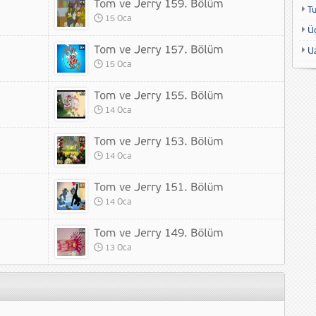
T
15 Oca
Ü
U
15 Oca
14 Oca
14 Oca
14 Oca
13 Oca