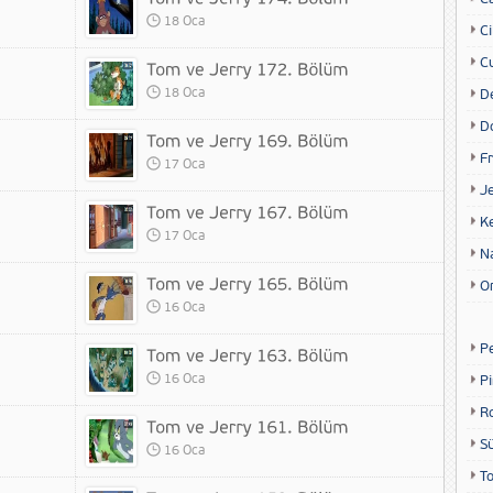
18 Oca
Ci
Cu
18 Oca
D
D
Fr
17 Oca
Je
K
17 Oca
N
O
16 Oca
P
16 Oca
P
R
S
16 Oca
T