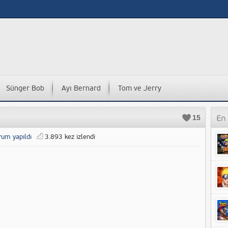
Sünger Bob
Ayı Bernard
Tom ve Jerry
15
rum yapıldı
3.893 kez izlendi