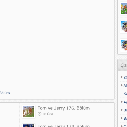
2
Af
 Bölüm
K
A
Bi
18 Oca
B
Ca