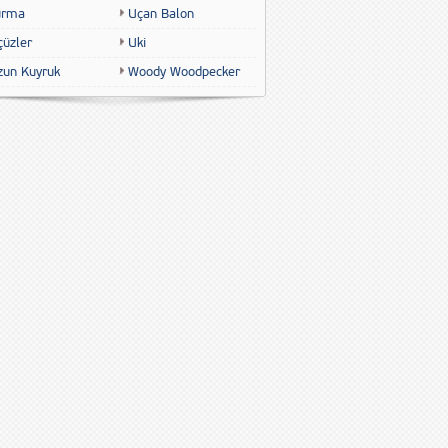
urma
Uçan Balon
çüzler
Uki
zun Kuyruk
Woody Woodpecker