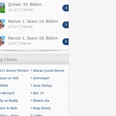
130
Şirinler
107
Naruto
99
Naruto
013 Anime Filmleri
Afacan Çocuk Dennis
acan ve Yedi
Animasyon
afadar
Anne Shirley
yı Bernard
Ben 10
lly ve Buddy
Bleach izle
oom & Reds
Bugs Bunny
illou – Kayu
Cedric