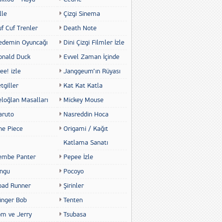
lle
Çizgi Sinema
f Cuf Trenler
Death Note
edemin Oyuncağı
Dini Çizgi Filmler İzle
onald Duck
Evvel Zaman İçinde
ee! izle
Janggeum’ın Rüyası
tgiller
Kat Kat Katla
eloğlan Masalları
Mickey Mouse
aruto
Nasreddin Hoca
ne Piece
Origami / Kağıt
Katlama Sanatı
embe Panter
Pepee İzle
ingu
Pocoyo
oad Runner
Şirinler
ünger Bob
Tenten
om ve Jerry
Tsubasa