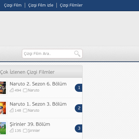
Çizgi Film
Çizgi Film izle
Çizgi Filmler
494
Naruto
148
Naruto
135
Şirinler