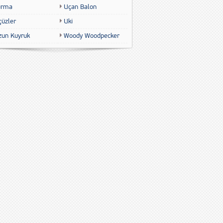
urma
Uçan Balon
çüzler
Uki
zun Kuyruk
Woody Woodpecker