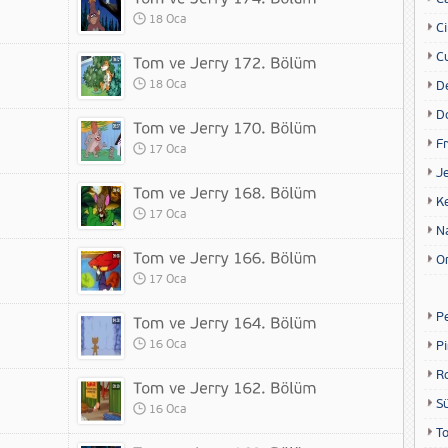
18 Oca
Ci
Cu
18 Oca
D
D
Fr
17 Oca
Je
K
17 Oca
N
O
17 Oca
P
16 Oca
P
R
S
16 Oca
T