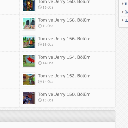
T
15 Oca
Ü
U
15 Oca
15 Oca
14 Oca
14 Oca
13 Oca