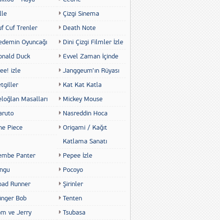
lle
Çizgi Sinema
f Cuf Trenler
Death Note
edemin Oyuncağı
Dini Çizgi Filmler İzle
onald Duck
Evvel Zaman İçinde
ee! izle
Janggeum’ın Rüyası
tgiller
Kat Kat Katla
eloğlan Masalları
Mickey Mouse
aruto
Nasreddin Hoca
ne Piece
Origami / Kağıt
Katlama Sanatı
embe Panter
Pepee İzle
ingu
Pocoyo
oad Runner
Şirinler
ünger Bob
Tenten
om ve Jerry
Tsubasa