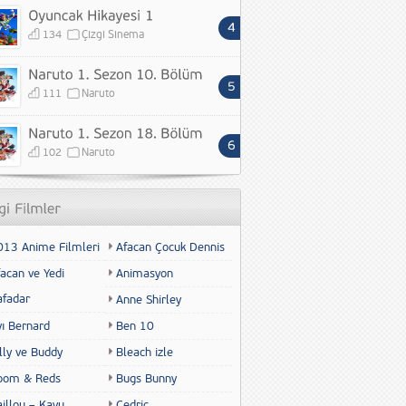
134
Çizgi Sinema
111
Naruto
102
Naruto
013 Anime Filmleri
Afacan Çocuk Dennis
acan ve Yedi
Animasyon
afadar
Anne Shirley
yı Bernard
Ben 10
lly ve Buddy
Bleach izle
oom & Reds
Bugs Bunny
illou – Kayu
Cedric