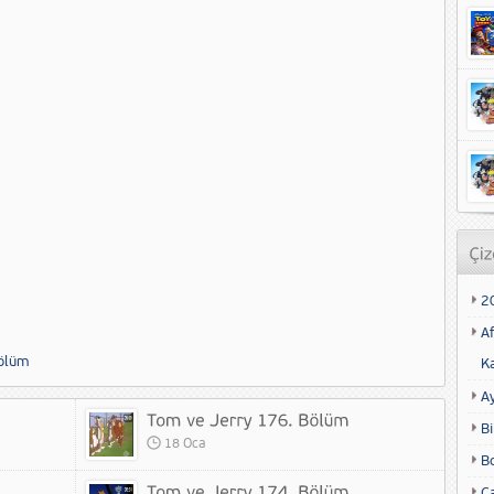
2
Af
Bölüm
K
A
Bi
18 Oca
B
Ca