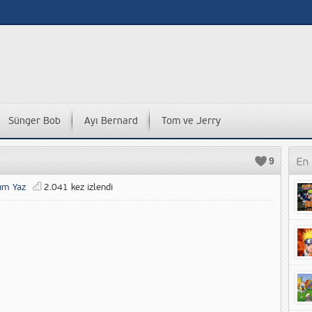
Sünger Bob
Ayı Bernard
Tom ve Jerry
9
um Yaz
2.041 kez izlendi