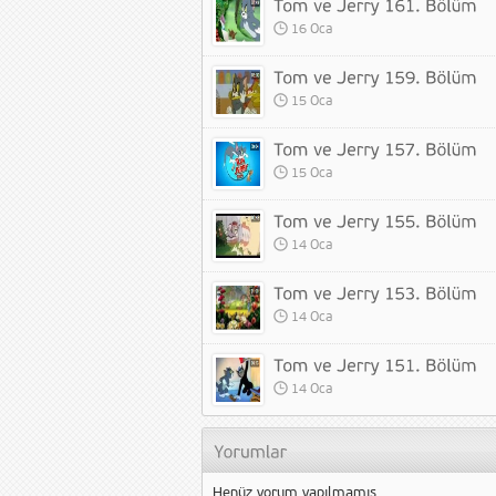
16 Oca
15 Oca
15 Oca
14 Oca
14 Oca
14 Oca
Henüz yorum yapılmamış.