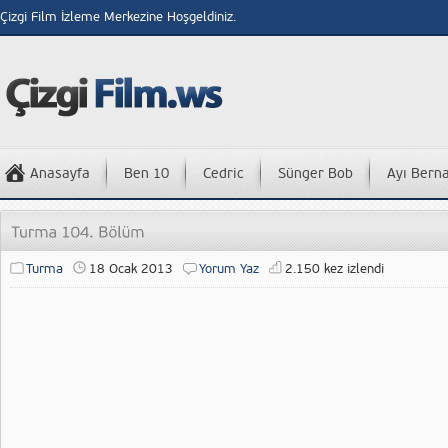
Çizgi Film İzleme Merkezine Hoşgeldiniz.
Anasayfa
Ben 10
Cedric
Sünger Bob
Ayı Bern
Turma
18 Ocak 2013
Yorum Yaz
2.150 kez izlendi