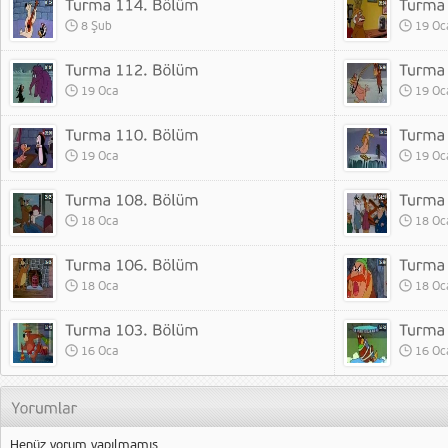
8 Şub
19 Oc
19 Oca
19 Oc
19 Oca
19 Oc
18 Oca
18 Oc
18 Oca
18 Oc
16 Oca
16 Oc
Henüz yorum yapılmamış.