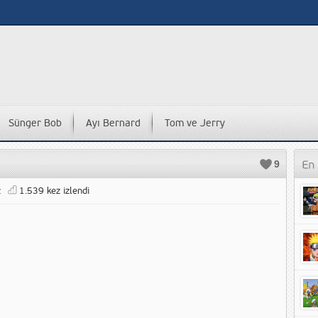
Sünger Bob
Ayı Bernard
Tom ve Jerry
9
z
1.539 kez izlendi