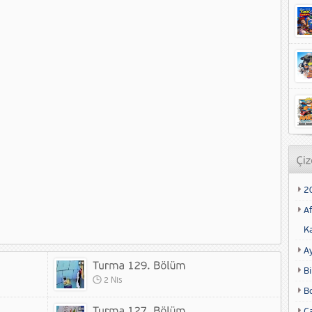
2
Af
K
A
Bi
2 Nis
B
Ca