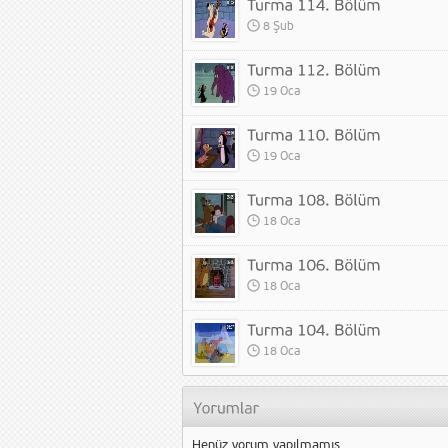
8 Şub
19 Oca
19 Oca
18 Oca
18 Oca
18 Oca
Henüz yorum yapılmamış.