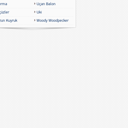
urma
Uçan Balon
çüzler
Uki
zun Kuyruk
Woody Woodpecker