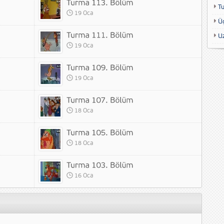
T
19 Oca
Ü
U
19 Oca
19 Oca
18 Oca
18 Oca
16 Oca