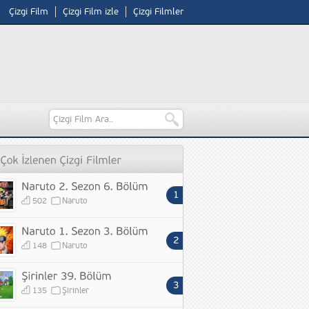
Çizgi Film
Çizgi Film izle
Çizgi Filmler
502
Naruto
148
Naruto
135
Şirinler