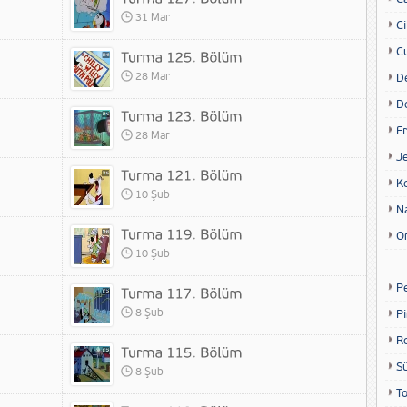
31 Mar
Ci
Cu
28 Mar
D
D
Fr
28 Mar
Je
K
10 Şub
N
O
10 Şub
P
8 Şub
P
R
S
8 Şub
T