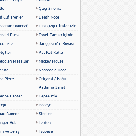
lle
Çizgi Sinema
f Cuf Trenler
Death Note
edemin Oyuncağı
Dini Çizgi Filmler İzle
onald Duck
Evvel Zaman İçinde
ee! izle
Janggeum’ın Rüyası
tgiller
Kat Kat Katla
eloğlan Masalları
Mickey Mouse
aruto
Nasreddin Hoca
ne Piece
Origami / Kağıt
Katlama Sanatı
embe Panter
Pepee İzle
ingu
Pocoyo
oad Runner
Şirinler
ünger Bob
Tenten
om ve Jerry
Tsubasa