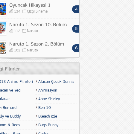
134
Çizgi Sinema
112
Naruto
102
Naruto
013 Anime Filmleri
Afacan Çocuk Dennis
acan ve Yedi
Animasyon
afadar
Anne Shirley
yı Bernard
Ben 10
lly ve Buddy
Bleach izle
oom & Reds
Bugs Bunny
illou – Kayu
Cedric