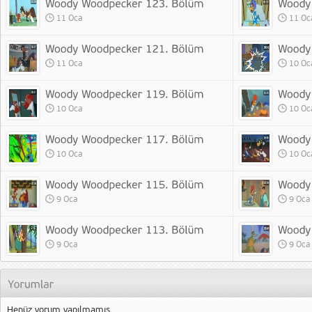
11 Oca
11 Oc
11 Oca
10 Oc
10 Oca
10 Oc
10 Oca
10 Oc
9 Oca
9 Oca
9 Oca
9 Oca
Henüz yorum yapılmamış.