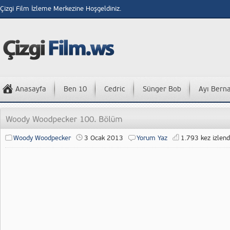
Çizgi Film İzleme Merkezine Hoşgeldiniz.
Anasayfa
Ben 10
Cedric
Sünger Bob
Ayı Bern
Woody Woodpecker
3 Ocak 2013
Yorum Yaz
1.793 kez izlend