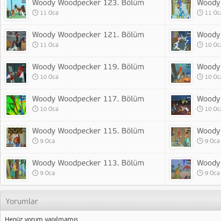
11 Oca
11 Oc
11 Oca
10 Oc
10 Oca
10 Oc
10 Oca
10 Oc
9 Oca
9 Oca
9 Oca
9 Oca
Henüz yorum yapılmamış.