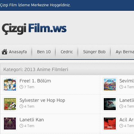
Çizgi Film İzleme Merkezine Hoşgeldiniz.
Anasayfa
Ben 10
Cedric
Sünger Bob
Ayı Bern
7 Tem
4 Te
4 Tem
4 Te
4 Tem
4 Te