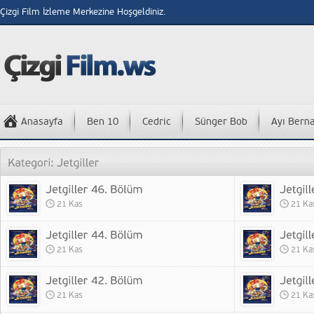
Çizgi Film İzleme Merkezine Hoşgeldiniz.
Anasayfa
Ben 10
Cedric
Sünger Bob
Ayı Bern
21 Kas
21 Ka
21 Kas
21 Ka
21 Kas
21 Ka