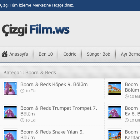
Çizgi Film İzleme Merkezine Hoşgeldiniz.
Anasayfa
Ben 10
Cedric
Sünger Bob
Ayı Bern
10 Eki
10 Eki
10 Eki
10 Eki