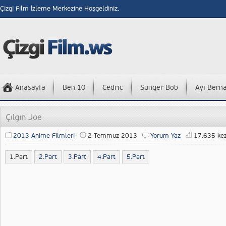
Çizgi Film İzleme Merkezine Hoşgeldiniz.
Anasayfa
Ben 10
Cedric
Sünger Bob
Ayı Bern
2013 Anime Filmleri
2 Temmuz 2013
Yorum Yaz
17.635 kez
1.Part
2.Part
3.Part
4.Part
5.Part