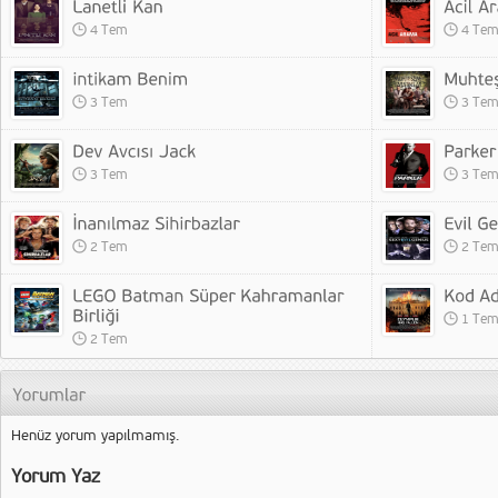
4 Tem
4 Te
3 Tem
3 Te
3 Tem
3 Te
2 Tem
2 Te
1 Te
2 Tem
Henüz yorum yapılmamış.
Yorum Yaz