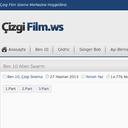
Çizgi Film İzleme Merkezine Hoşgeldiniz.
Anasayfa
Ben 10
Cedric
Sünger Bob
Ayı Bern
Ben 10
,
Çizgi Sinema
27 Haziran 2013
Yorum Yaz
14.776 kez
1.Part
2.Part
3.Part