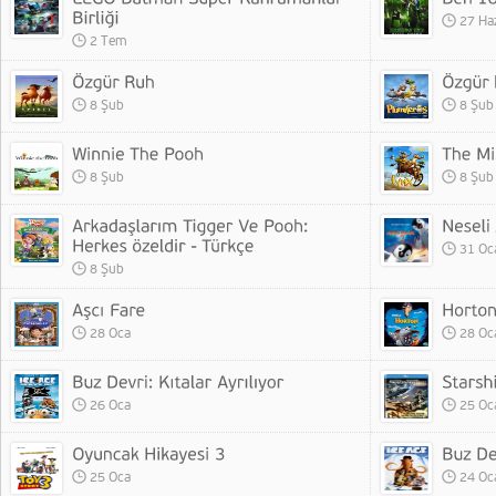
27 Ha
2 Tem
8 Şub
8 Şub
8 Şub
8 Şub
31 Oc
8 Şub
28 Oca
28 Oc
26 Oca
25 Oc
25 Oca
24 Oc