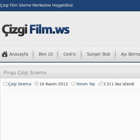
Çizgi Film İzleme Merkezine Hoşgeldiniz.
Anasayfa
Ben 10
Cedric
Sünger Bob
Ayı Bern
Çizgi Sinema
16 Kasım 2012
Yorum Yaz
3.311 kez izlendi