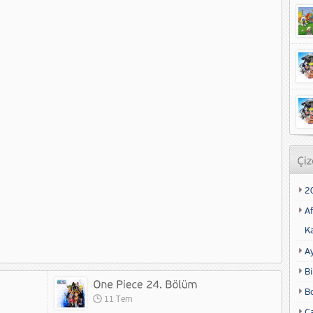
2
Af
K
A
Bi
B
11 Tem
Ca