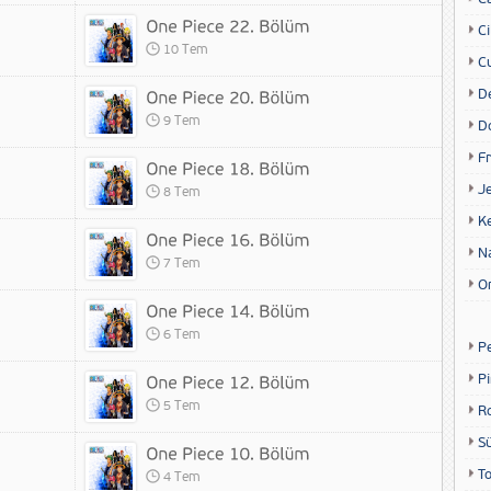
Ci
10 Tem
Cu
D
9 Tem
D
Fr
Je
8 Tem
K
N
7 Tem
O
6 Tem
P
P
5 Tem
R
S
T
4 Tem