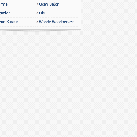
urma
Uçan Balon
çüzler
Uki
zun Kuyruk
Woody Woodpecker