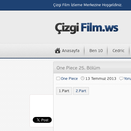
Çizgi Film İzleme Merkezine Hoşgeldiniz.
Anasayfa
Ben 10
Cedric
One Piece
13 Temmuz 2013
Yor
1.Part
2.Part