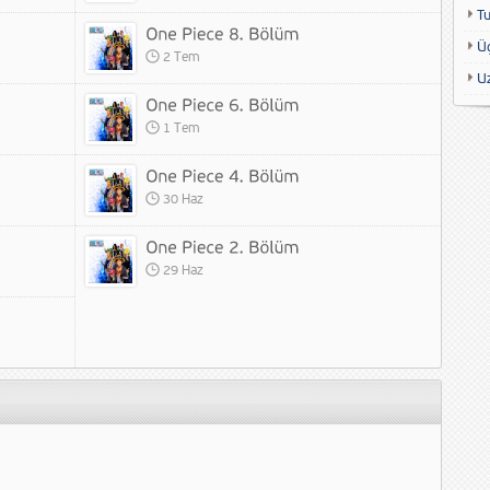
T
Ü
2 Tem
U
1 Tem
30 Haz
29 Haz