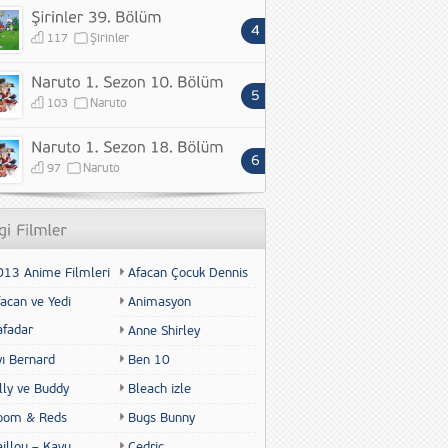
117
Şirinler
103
Naruto
97
Naruto
013 Anime Filmleri
Afacan Çocuk Dennis
acan ve Yedi
Animasyon
afadar
Anne Shirley
yı Bernard
Ben 10
lly ve Buddy
Bleach izle
oom & Reds
Bugs Bunny
illou – Kayu
Cedric