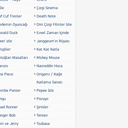
lle
Çizgi Sinema
f Cuf Trenler
Death Note
edemin Oyuncağı
Dini Çizgi Filmler İzle
onald Duck
Evvel Zaman İçinde
ee! izle
Janggeum’ın Rüyası
tgiller
Kat Kat Katla
eloğlan Masalları
Mickey Mouse
aruto
Nasreddin Hoca
ne Piece
Origami / Kağıt
Katlama Sanatı
embe Panter
Pepee İzle
ingu
Pocoyo
oad Runner
Şirinler
ünger Bob
Tenten
om ve Jerry
Tsubasa