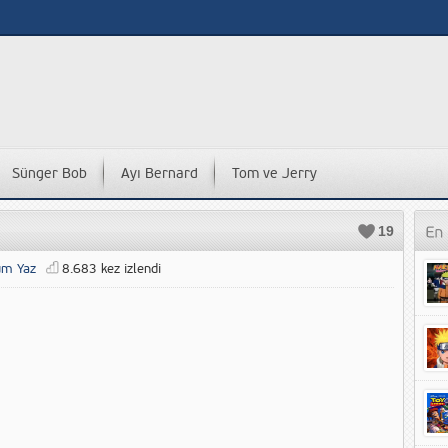
Sünger Bob
Ayı Bernard
Tom ve Jerry
19
um Yaz
8.683 kez izlendi