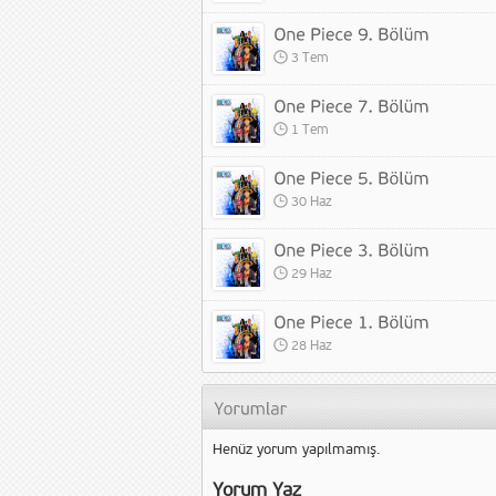
3 Tem
1 Tem
30 Haz
29 Haz
28 Haz
Henüz yorum yapılmamış.
Yorum Yaz