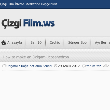
Çizgi Film İzleme Merkezine Hoşgeldiniz.
Anasayfa
Ben 10
Cedric
Sünger Bob
Ayı Bern
Origami / Kağıt Katlama Sanatı
29 Aralık 2012
Yorum Yaz
2