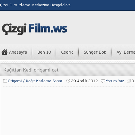
Çizgi Film İzleme Merkezine Hoşgeldiniz.
Anasayfa
Ben 10
Cedric
Sünger Bob
Ayı Bern
Origami / Kağıt Katlama Sanatı
29 Aralık 2012
Yorum Yaz
3