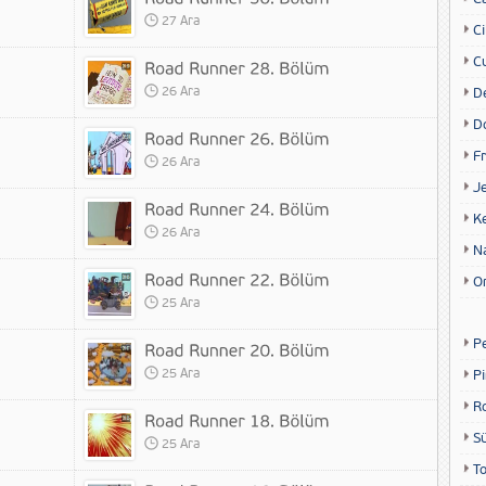
27 Ara
Ci
Cu
26 Ara
D
D
Fr
26 Ara
Je
K
26 Ara
N
O
25 Ara
P
25 Ara
P
R
S
25 Ara
T