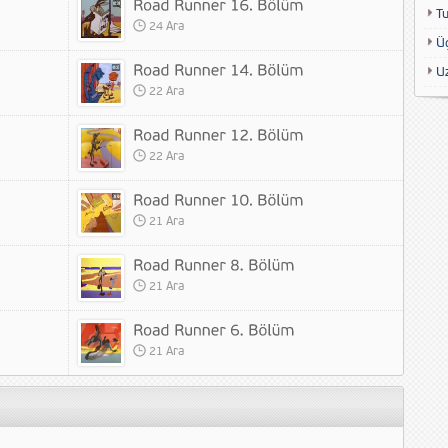
T
24 Ara
Ü
U
22 Ara
22 Ara
21 Ara
21 Ara
21 Ara