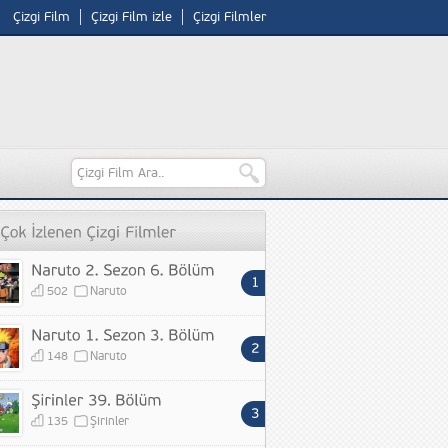
Çizgi Film
Çizgi Film izle
Çizgi Filmler
502
Naruto
148
Naruto
135
Şirinler