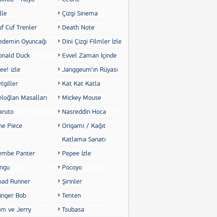
lle
Çizgi Sinema
f Cuf Trenler
Death Note
edemin Oyuncağı
Dini Çizgi Filmler İzle
onald Duck
Evvel Zaman İçinde
ee! izle
Janggeum’ın Rüyası
tgiller
Kat Kat Katla
eloğlan Masalları
Mickey Mouse
aruto
Nasreddin Hoca
ne Piece
Origami / Kağıt
Katlama Sanatı
embe Panter
Pepee İzle
ingu
Pocoyo
oad Runner
Şirinler
ünger Bob
Tenten
om ve Jerry
Tsubasa