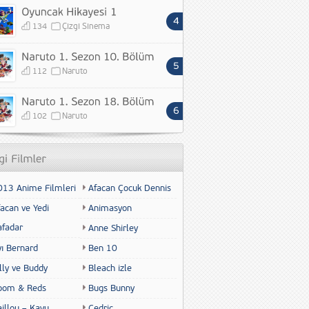
134
Çizgi Sinema
112
Naruto
102
Naruto
013 Anime Filmleri
Afacan Çocuk Dennis
acan ve Yedi
Animasyon
afadar
Anne Shirley
yı Bernard
Ben 10
lly ve Buddy
Bleach izle
oom & Reds
Bugs Bunny
illou – Kayu
Cedric