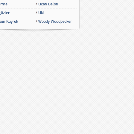
urma
Uçan Balon
çüzler
Uki
zun Kuyruk
Woody Woodpecker