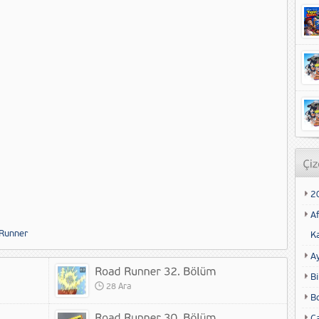
2
Af
Runner
K
A
Bi
28 Ara
B
Ca