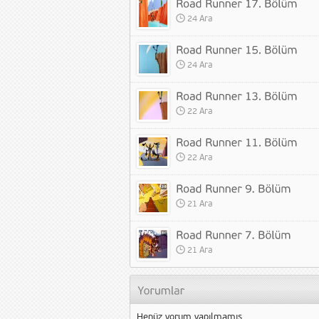
24 Ara
24 Ara
22 Ara
22 Ara
21 Ara
21 Ara
Henüz yorum yapılmamış.