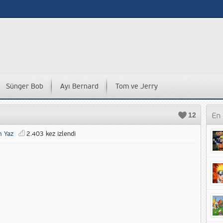
Sünger Bob
Ayı Bernard
Tom ve Jerry
12
m Yaz
2.403 kez izlendi