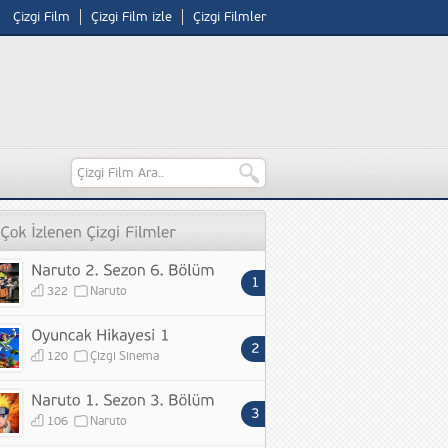
Çizgi Film
Çizgi Film izle
Çizgi Filmler
322
Naruto
120
Çizgi Sinema
106
Naruto