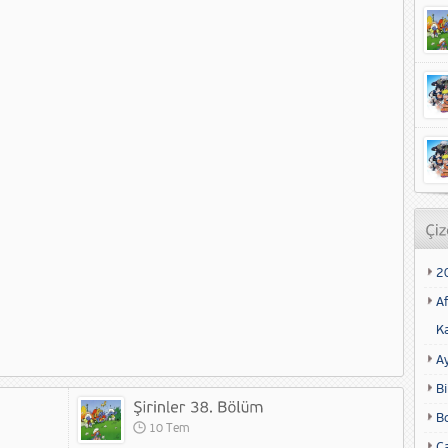
2
Af
K
A
Bi
B
10 Tem
Ca