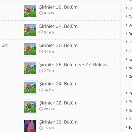
Ci
8 Tem
Cu
D
6 Tem
D
Fr
Je
4 Tem
K
N
2 Tem
O
30 Haz
P
P
28 Haz
R
S
T
15 Nis