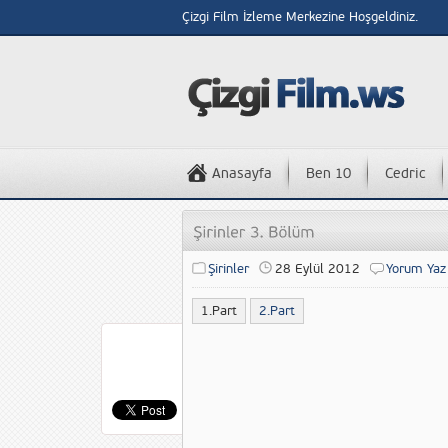
Çizgi Film İzleme Merkezine Hoşgeldiniz.
Anasayfa
Ben 10
Cedric
Şirinler
28 Eylül 2012
Yorum Yaz
1.Part
2.Part