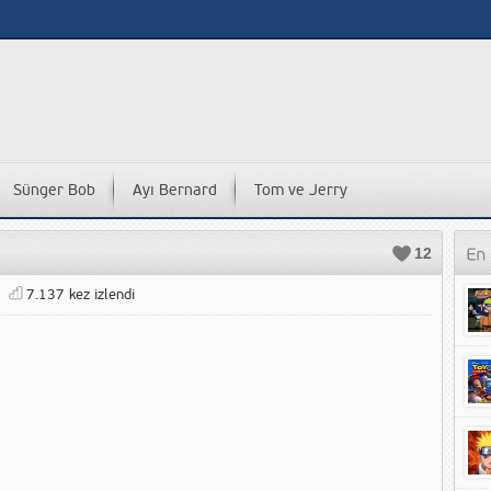
Sünger Bob
Ayı Bernard
Tom ve Jerry
12
7.137 kez izlendi