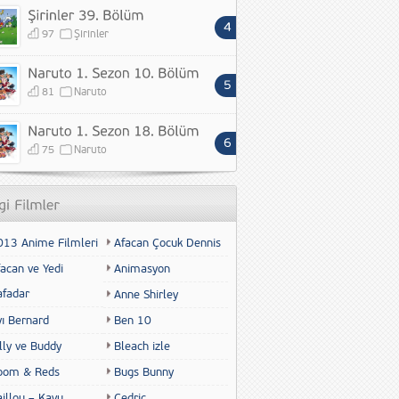
97
Şirinler
81
Naruto
75
Naruto
013 Anime Filmleri
Afacan Çocuk Dennis
acan ve Yedi
Animasyon
afadar
Anne Shirley
yı Bernard
Ben 10
lly ve Buddy
Bleach izle
oom & Reds
Bugs Bunny
illou – Kayu
Cedric