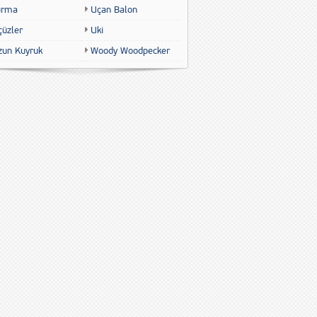
urma
Uçan Balon
çüzler
Uki
zun Kuyruk
Woody Woodpecker