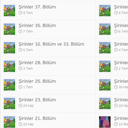
9 Tem
8 Te
7 Tem
6 Te
5 Tem
4 Te
3 Tem
2 Te
1 Tem
30 Ha
29 Haz
28 Ha
25 Haz
15 Ni