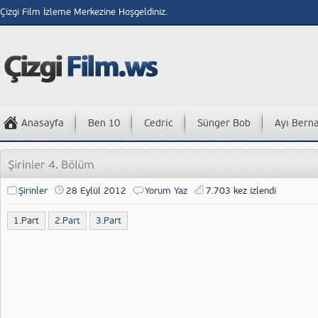
Çizgi Film İzleme Merkezine Hoşgeldiniz.
Anasayfa
Ben 10
Cedric
Sünger Bob
Ayı Bern
Şirinler
28 Eylül 2012
Yorum Yaz
7.703 kez izlendi
1.Part
2.Part
3.Part