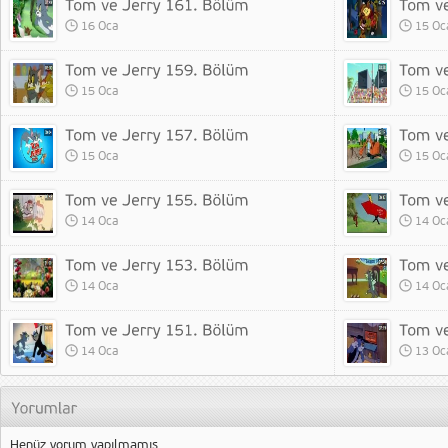
16 Oca
15 Oc
15 Oca
15 Oc
15 Oca
15 Oc
14 Oca
14 Oc
14 Oca
14 Oc
14 Oca
13 Oc
Henüz yorum yapılmamış.