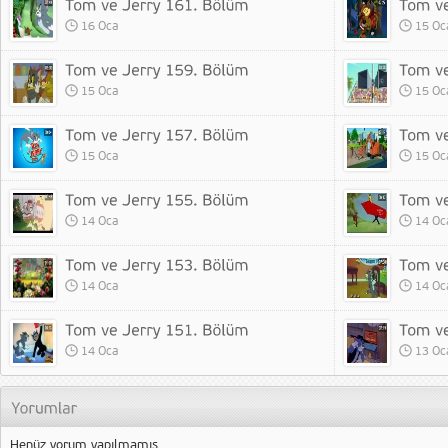
16 Oca
15 Oc
15 Oca
15 Oc
15 Oca
15 Oc
14 Oca
14 Oc
14 Oca
14 Oc
14 Oca
13 Oc
Henüz yorum yapılmamış.