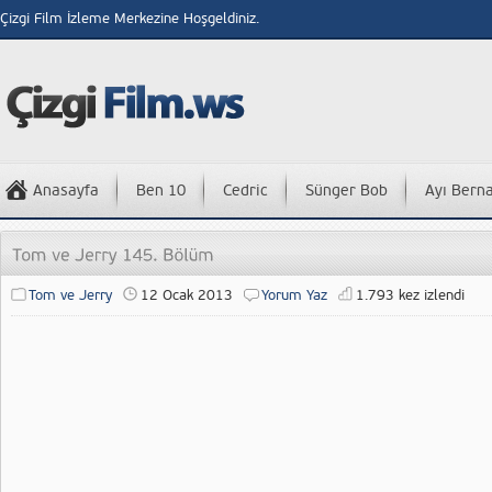
Çizgi Film İzleme Merkezine Hoşgeldiniz.
Anasayfa
Ben 10
Cedric
Sünger Bob
Ayı Bern
Tom ve Jerry
12 Ocak 2013
Yorum Yaz
1.793 kez izlendi