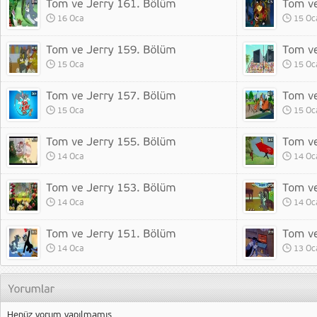
16 Oca
15 Oc
15 Oca
15 Oc
15 Oca
15 Oc
14 Oca
14 Oc
14 Oca
14 Oc
14 Oca
13 Oc
Henüz yorum yapılmamış.