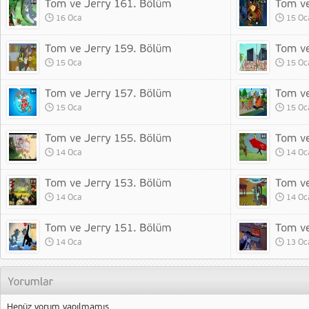
16 Oca
15 Oc
15 Oca
15 Oc
15 Oca
15 Oc
14 Oca
14 Oc
14 Oca
14 Oc
14 Oca
13 Oc
Henüz yorum yapılmamış.