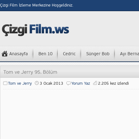
Çizgi Film İzleme Merkezine Hoşgeldiniz.
Anasayfa
Ben 10
Cedric
Sünger Bob
Ayı Bern
Tom ve Jerry
3 Ocak 2013
Yorum Yaz
2.205 kez izlendi