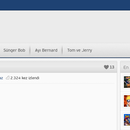
Sünger Bob
Ayı Bernard
Tom ve Jerry
13
az
2.324 kez izlendi