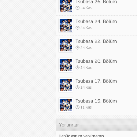
24 Kas
24 Kas
24 Kas
24 Kas
24 Kas
11 Kas
Henüz yorum yapılmamış.