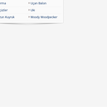
urma
Uçan Balon
çüzler
Uki
zun Kuyruk
Woody Woodpecker