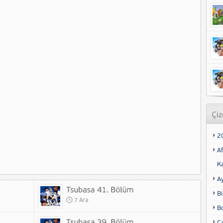
2
Af
K
A
Bi
7 Ara
B
Ca