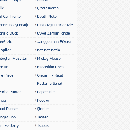
lle
Çizgi Sinema
f Cuf Trenler
Death Note
edemin Oyuncağı
Dini Çizgi Filmler İzle
onald Duck
Evvel Zaman İçinde
ee! izle
Janggeum’ın Rüyası
tgiller
Kat Kat Katla
eloğlan Masalları
Mickey Mouse
aruto
Nasreddin Hoca
ne Piece
Origami / Kağıt
Katlama Sanatı
embe Panter
Pepee İzle
ingu
Pocoyo
oad Runner
Şirinler
ünger Bob
Tenten
om ve Jerry
Tsubasa