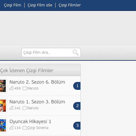
Çizgi Film
Çizgi Film izle
Çizgi Filmler
459
Naruto
141
Naruto
134
Çizgi Sinema