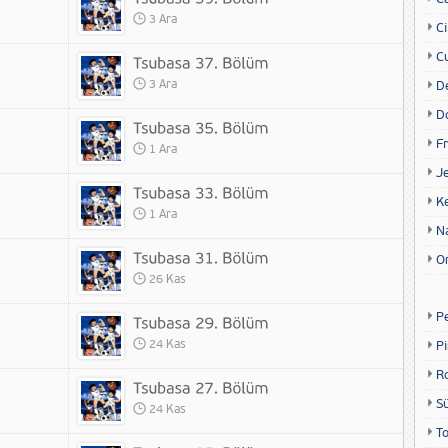
3 Ara
Ci
Cu
3 Ara
D
D
Fr
1 Ara
Je
K
1 Ara
N
O
26 Kas
P
24 Kas
P
R
S
24 Kas
T