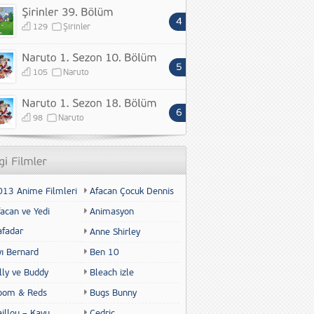
129
Şirinler
105
Naruto
98
Naruto
013 Anime Filmleri
Afacan Çocuk Dennis
acan ve Yedi
Animasyon
afadar
Anne Shirley
yı Bernard
Ben 10
lly ve Buddy
Bleach izle
oom & Reds
Bugs Bunny
illou – Kayu
Cedric