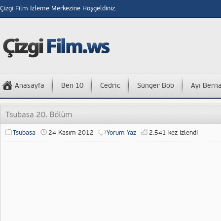
Çizgi Film İzleme Merkezine Hoşgeldiniz.
Anasayfa
Ben 10
Cedric
Sünger Bob
Ayı Bern
Tsubasa
24 Kasım 2012
Yorum Yaz
2.541 kez izlendi