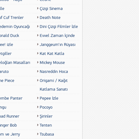
lle
Çizgi Sinema
f Cuf Trenler
Death Note
edemin Oyuncağı
Dini Çizgi Filmler İzle
onald Duck
Evvel Zaman İçinde
ee! izle
Janggeum’ın Rüyası
tgiller
Kat Kat Katla
eloğlan Masalları
Mickey Mouse
aruto
Nasreddin Hoca
ne Piece
Origami / Kağıt
Katlama Sanatı
embe Panter
Pepee İzle
ingu
Pocoyo
oad Runner
Şirinler
ünger Bob
Tenten
om ve Jerry
Tsubasa