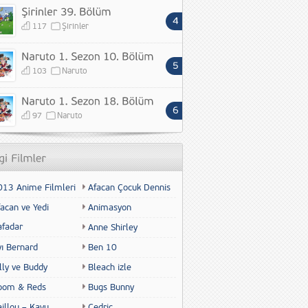
117
Şirinler
103
Naruto
97
Naruto
013 Anime Filmleri
Afacan Çocuk Dennis
acan ve Yedi
Animasyon
afadar
Anne Shirley
yı Bernard
Ben 10
lly ve Buddy
Bleach izle
oom & Reds
Bugs Bunny
illou – Kayu
Cedric