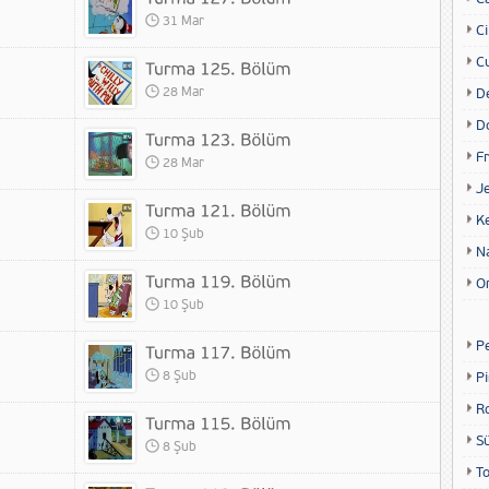
31 Mar
Ci
Cu
28 Mar
D
D
Fr
28 Mar
Je
K
10 Şub
N
O
10 Şub
P
8 Şub
P
R
S
8 Şub
T