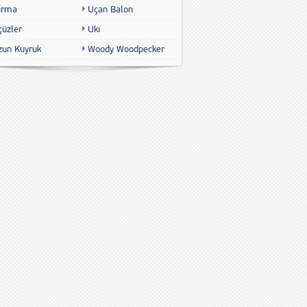
urma
Uçan Balon
çüzler
Uki
zun Kuyruk
Woody Woodpecker