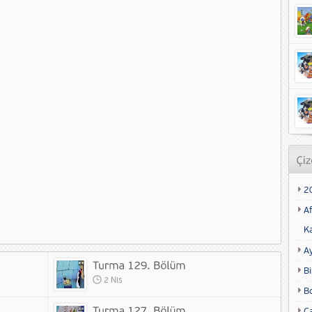
2
Af
K
A
Bi
2 Nis
B
Ca