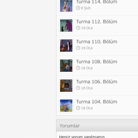
8 Şub
19 Oca
19 Oca
18 Oca
18 Oca
18 Oca
Henüz yorum yapılmamış.