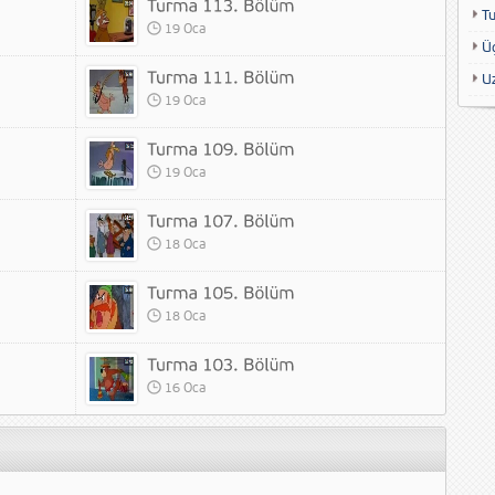
T
19 Oca
Ü
U
19 Oca
19 Oca
18 Oca
18 Oca
16 Oca