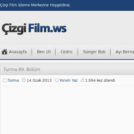
Çizgi Film İzleme Merkezine Hoşgeldiniz.
Anasayfa
Ben 10
Cedric
Sünger Bob
Ayı Bern
Turma
14 Ocak 2013
Yorum Yaz
1.594 kez izlendi