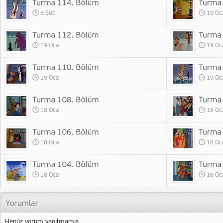
8 Şub
19 Oc
19 Oca
19 Oc
19 Oca
19 Oc
18 Oca
18 Oc
18 Oca
18 Oc
18 Oca
16 Oc
Henüz yorum yapılmamış.