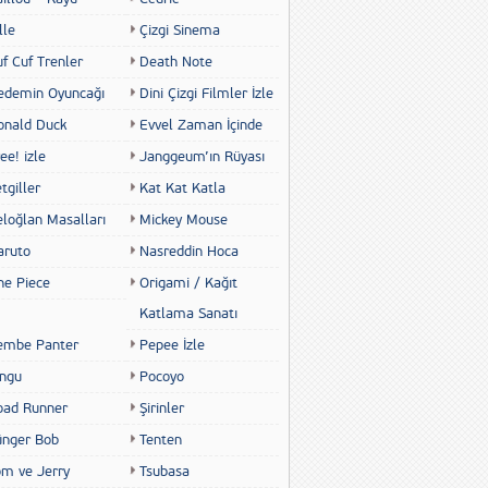
lle
Çizgi Sinema
f Cuf Trenler
Death Note
edemin Oyuncağı
Dini Çizgi Filmler İzle
onald Duck
Evvel Zaman İçinde
ee! izle
Janggeum’ın Rüyası
tgiller
Kat Kat Katla
eloğlan Masalları
Mickey Mouse
aruto
Nasreddin Hoca
ne Piece
Origami / Kağıt
Katlama Sanatı
embe Panter
Pepee İzle
ingu
Pocoyo
oad Runner
Şirinler
ünger Bob
Tenten
om ve Jerry
Tsubasa