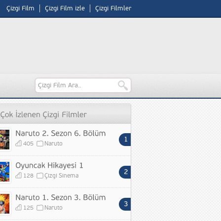
Çizgi Film
Çizgi Film izle
Çizgi Filmler
405
Naruto
128
Çizgi Sinema
125
Naruto