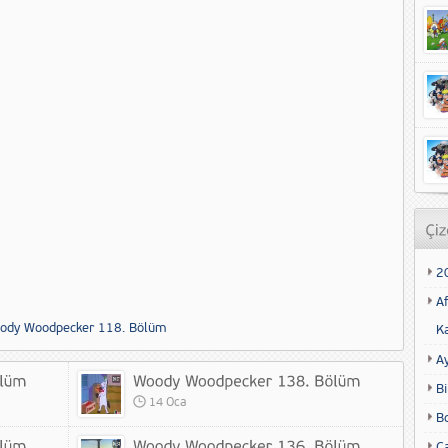
2
Af
ody Woodpecker 118. Bölüm
K
A
Bi
14 Oca
B
Ca