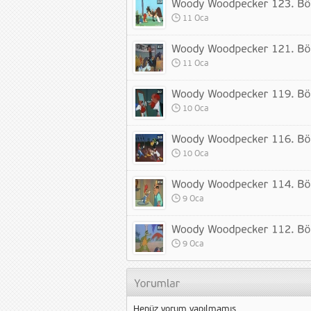
11 Oca
11 Oca
10 Oca
10 Oca
9 Oca
9 Oca
Henüz yorum yapılmamış.