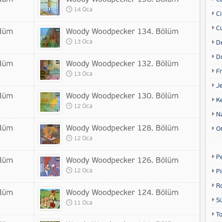
14 Oca
Ci
Cu
13 Oca
D
D
Fr
13 Oca
Je
K
12 Oca
N
O
12 Oca
P
12 Oca
P
R
S
11 Oca
T