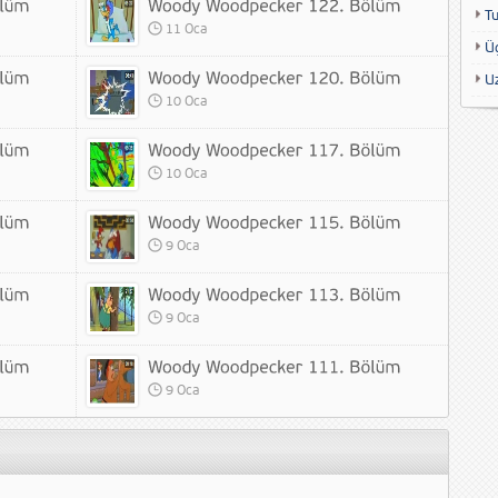
T
11 Oca
Ü
U
10 Oca
10 Oca
9 Oca
9 Oca
9 Oca