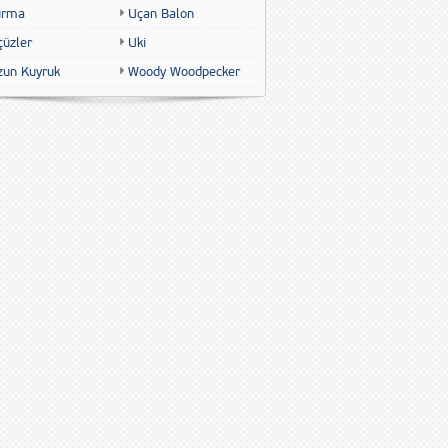
urma
Uçan Balon
çüzler
Uki
zun Kuyruk
Woody Woodpecker