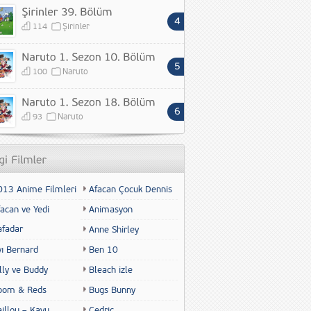
114
Şirinler
100
Naruto
93
Naruto
013 Anime Filmleri
Afacan Çocuk Dennis
acan ve Yedi
Animasyon
afadar
Anne Shirley
yı Bernard
Ben 10
lly ve Buddy
Bleach izle
oom & Reds
Bugs Bunny
illou – Kayu
Cedric