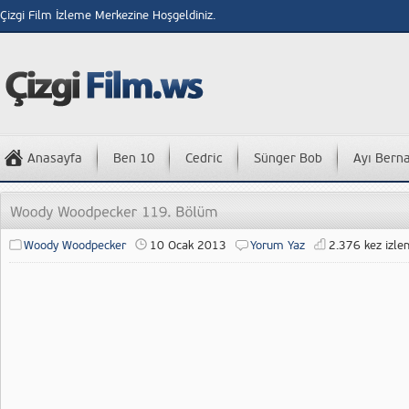
Çizgi Film İzleme Merkezine Hoşgeldiniz.
Anasayfa
Ben 10
Cedric
Sünger Bob
Ayı Bern
Woody Woodpecker
10 Ocak 2013
Yorum Yaz
2.376 kez izlen